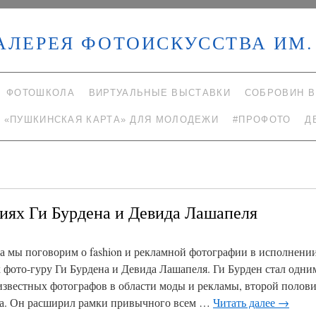
АЛЕРЕЯ ФОТОИСКУССТВА ИМ. 
ФОТОШКОЛА
ВИРТУАЛЬНЫЕ ВЫСТАВКИ
СОБРОВИН В
«ПУШКИНСКАЯ КАРТА» ДЛЯ МОЛОДЕЖИ
#ПРОФОТО
Д
иях Ги Бурдена и Девида Лашапеля
та мы поговорим о fashion и рекламной фотографии в исполнени
 фото-гуру Ги Бурдена и Девида Лашапеля. Ги Бурден стал одни
известных фотографов в области моды и рекламы, второй полов
а. Он расширил рамки привычного всем …
Читать далее
→