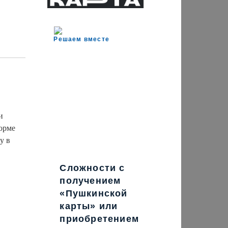
Решаем вместе
и
форме
у в
Сложности с
получением
«Пушкинской
карты» или
приобретением