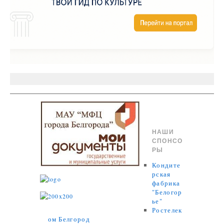
НАШИ
СПОНСО
РЫ
Кондите
рская
фабрика
"Белогор
ье"
Ростелек
ом Белгород