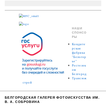
НАШИ
СПОНСО
РЫ
Кондите
рская
фабрика
"Белогор
ье"
Ростелек
ом
Белгород
Трансюж
строй
БЕЛГОРОДСКАЯ ГАЛЕРЕЯ ФОТОИСКУССТВА ИМ.
В. А. СОБРОВИНА