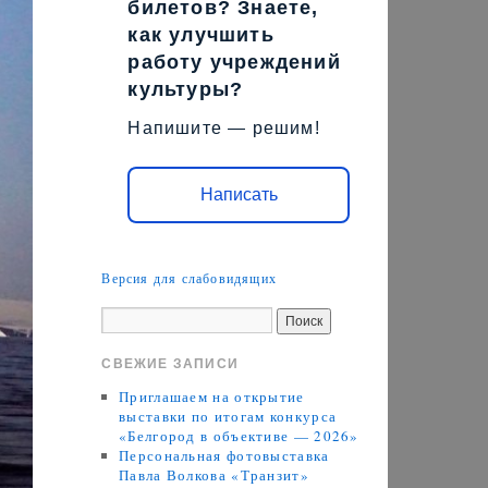
билетов? Знаете,
как улучшить
работу учреждений
культуры?
Напишите — решим!
Написать
Версия для слабовидящих
СВЕЖИЕ ЗАПИСИ
Приглашаем на открытие
выставки по итогам конкурса
«Белгород в объективе — 2026»
Персональная фотовыставка
Павла Волкова «Транзит»