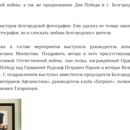
ой войны, а так же празднованию Дня Победы в г. Белгороде
астеров белгородской фотографии. Ему удалось не только завое
ографов, но и снискать любовь белгородского зрителя.
ки и гостям мероприятия выступила руководитель аппа
исовна Махмутова. Поздравить автора и всех присутствующ
еликой Отечественной войны, сын полка, награждённый Орд
а Победу над Германией Рудольф Петрович Пароев и ветеран Вел
 С поздравлением выступил заместитель председателя Белгород
ветеранов Афганистана», руководитель клуба «Патриот», полко
анович Татаринцев.