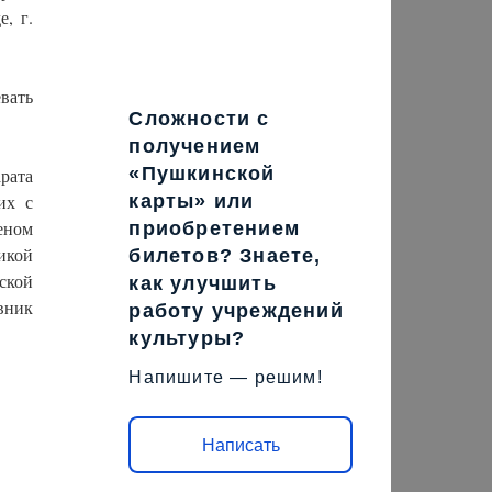
, г.
вать
Сложности с
получением
«Пушкинской
рата
их с
карты» или
еном
приобретением
икой
билетов? Знаете,
ской
как улучшить
вник
работу учреждений
культуры?
Напишите — решим!
Написать