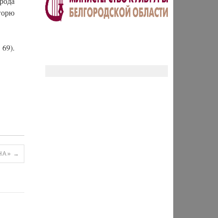
рода
горю
69).
НА»
→