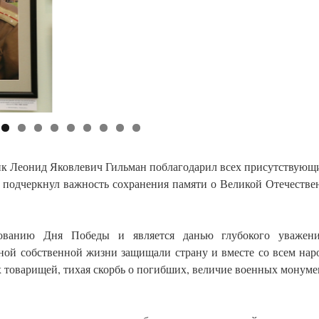
ик Леонид Яковлевич Гильман поблагодарил всех присутствующи
е подчеркнул важность сохранения памяти о Великой Отечестве
нованию Дня Победы и является данью глубокого уважен
ной собственной жизни защищали страну и вместе со всем нар
х товарищей, тихая скорбь о погибших, величие военных монум