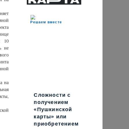
няет
мной
Решаем вместе
екта
инце
л 10
ь не
вого
инта
нной
а на
ьная
Сложности с
кты,
получением
«Пушкинской
ской
карты» или
приобретением