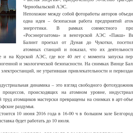
Чернобыльской АЭС.
Непохожие между собой фотоработы авторов объеди
одна идея – безопасная работа предприятий ато
энергетики. В рамках совместного про
«Росэнергоатома» и венгерской АЭС «Пакш» В
Балинт проехал от Дуная до Чукотки, посети
атомных станций и показал, что их деятельност
 и на Курской АЭС, где все 40 лет с момента запуска пер
ногенной и экологической безопасности. На снимках Винце Бал
электростанций, не утратившая привлекательности и первозда
дустриальная динамика – это взгляд свободного фотохудожник
 процессов, происходящих на атомном уровне, индустриал
 труд атомщиков мастерски превращены на снимках в арт-объе
офские раздумья.
тоится 10 июня 2016 года в 16-00 ч в большом зале Белгород
ставка будет работать до 10 июля.