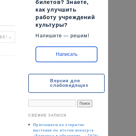
билетов? Знаете,
как улучшить
работу учреждений
культуры?
Напишите — решим!
РЕЕ!
→
Написать
Версия для
слабовидящих
СВЕЖИЕ ЗАПИСИ
Приглашаем на открытие
выставки по итогам конкурса
«Белгород в объективе — 2026»