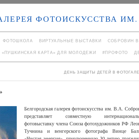
АЛЕРЕЯ ФОТОИСКУССТВА ИМ. 
ФОТОШКОЛА
ВИРТУАЛЬНЫЕ ВЫСТАВКИ
СОБРОВИН В
«ПУШКИНСКАЯ КАРТА» ДЛЯ МОЛОДЕЖИ
#ПРОФОТО
Д
ДЕНЬ ЗАЩИТЫ ДЕТЕЙ В ФОТОГАЛ
»
Белгородская галерея фотоискусства им. В.А. Собро
представляет совместную интернационал
фотовыставку члена Союза фотохудожников РФ Лео
Тучнина и венгерского фотографа Винце Бал
«Чистая энергия», приуроченную 30-летию трагеди