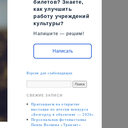
билетов? Знаете,
как улучшить
работу учреждений
культуры?
Напишите — решим!
Написать
Версия для слабовидящих
СВЕЖИЕ ЗАПИСИ
Приглашаем на открытие
выставки по итогам конкурса
«Белгород в объективе — 2026»
Персональная фотовыставка
Павла Волкова «Транзит»