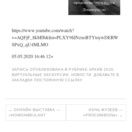
продовольствием идут в
пистолетов-пулеметов
дежурства. Ленинград.
Ленинград по
ППШ-41 и пулемета ДП-27.
подтаявшему льду
12.10.1942 г.
Ладожского озера весной
https://www.youtube.com/watch?
1942 года. Рафаил Мазеелв
v=AQFjF_8kMf8&list=PLXY9fdNzxoBTYtoywDERW
SPxQ_qU4MLMO
05.05.2020 16:46 12+
ЗАПИСЬ ОПУБЛИКОВАНА В РУБРИКЕ
АРХИВ 2020
,
ВИРТУАЛЬНЫЕ ЭКСКУРСИИ
,
НОВОСТИ
. ДОБАВЬТЕ В
ЗАКЛАДКИ
ПОСТОЯННУЮ ССЫЛКУ
.
←
ОНЛАЙН-ВЫСТАВКА —
НОЧЬ МУЗЕЕВ —
«HOMOAMBULANT
«PROСИМВОЛЫ»
→