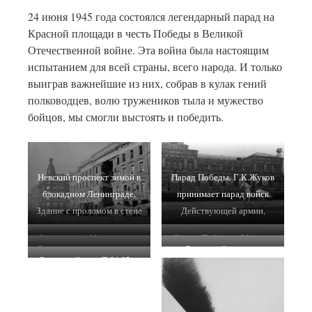
24 июня 1945 года состоялся легендарный парад на
Красной площади в честь Победы в Великой
Отечественной войне. Эта война была настоящим
испытанием для всей страны, всего народа. И только
выиграв важнейшие из них, собрав в кулак гений
полководцев, волю тружеников тыла и мужество
бойцов, мы смогли выстоять и победить.
Невский проспект зимой в
Парад Победы. Г.К.Жуков
блокадном Ленинграде.
принимает парад войск
Здание с проломом в стене
Действующей армии,
— дом Энгельгардта,
24.06.1945 г. Халдей
Расчет сов. 122-мм пушки
Салют Победы в Москве.
Невский проспект, д.30.
Советская полевая кухня в
Советский солдат в
А-19 ведет огонь на одной
Вид на Кремлевские
Советский танк Т-34-85 на
Н.Хандокин
деревне
Сталинграде пишет письмо
из улиц Данцига. март 1945
куранты. 9 мая 1945 г.
улице Берлина. 1945 г.
домой. 1943 г.
г.