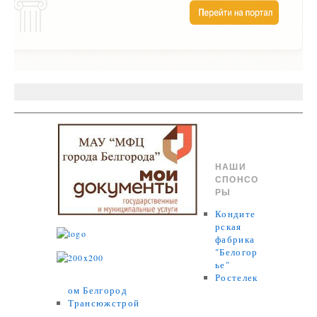
НАШИ
СПОНСО
РЫ
Кондите
рская
фабрика
"Белогор
ье"
Ростелек
ом Белгород
Трансюжстрой