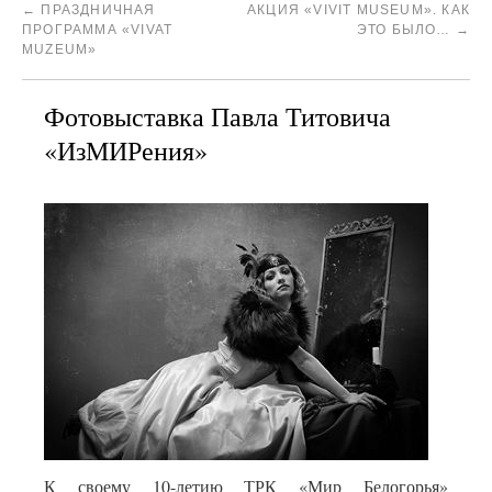
←
ПРАЗДНИЧНАЯ
АКЦИЯ «VIVIT MUSEUM». КАК
ПРОГРАММА «VIVAT
ЭТО БЫЛО…
→
MUZEUM»
Фотовыставка Павла Титовича
«ИзМИРения»
К своему 10-летию ТРК «Мир Белогорья»