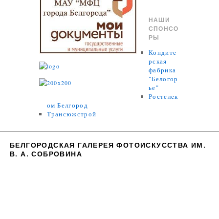
НАШИ
СПОНСО
РЫ
Кондите
рская
фабрика
"Белогор
ье"
Ростелек
ом Белгород
Трансюжстрой
БЕЛГОРОДСКАЯ ГАЛЕРЕЯ ФОТОИСКУССТВА ИМ.
В. А. СОБРОВИНА