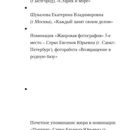
(г.Белгород), «Старик и море»
Шувалова Екатерина Владимировна
(г.Москва), «Каждый занят своим делом»
Номинация «Жанровая фотография» 3-е
место – Серко Евгения Юрьевна (г. Санкт-
Петербург), фоторабота «Возвращение в
родную базу»
Почетное упоминание жюри в номинации
«Портрет» Серко Евгения Юрьевна (г.
Санкт-Петербург), фоторабота «Волга»
Петров Тимофей Алексеевич (г.Санкт-
Петербург), «Снежно»