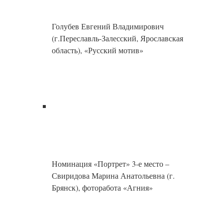
Номинация «Пейзаж» 2-е место –
Свиридова Марина Анатольевна (г.
Брянск), фоторабота «Весенний ветер»
Почетное упоминание жюри в номинации
«Жанровая фотография» Свиридова
Марина Анатольевна (г. Брянск),
фоторабота «Мальчики и море»
Коржовская Елена Валентиновна
(г.Белгород), «Пухлые щечки»
Гаранина Юлия Сергеевна (г.Белгород),
«Дама в красном»
Типунина Маргарита Валерьевна (г.Химки,