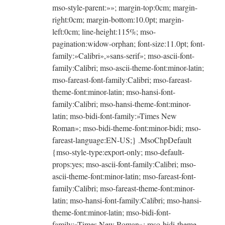
mso-style-parent:»»; margin-top:0cm; margin-
right:0cm; margin-bottom:10.0pt; margin-
left:0cm; line-height:115%; mso-
pagination:widow-orphan; font-size:11.0pt; font-
family:»Calibri»,»sans-serif»; mso-ascii-font-
family:Calibri; mso-ascii-theme-font:minor-latin;
mso-fareast-font-family:Calibri; mso-fareast-
theme-font:minor-latin; mso-hansi-font-
family:Calibri; mso-hansi-theme-font:minor-
latin; mso-bidi-font-family:»Times New
Roman»; mso-bidi-theme-font:minor-bidi; mso-
fareast-language:EN-US;} .MsoChpDefault
{mso-style-type:export-only; mso-default-
props:yes; mso-ascii-font-family:Calibri; mso-
ascii-theme-font:minor-latin; mso-fareast-font-
family:Calibri; mso-fareast-theme-font:minor-
latin; mso-hansi-font-family:Calibri; mso-hansi-
theme-font:minor-latin; mso-bidi-font-
family:»Times New Roman»; mso-bidi-theme-