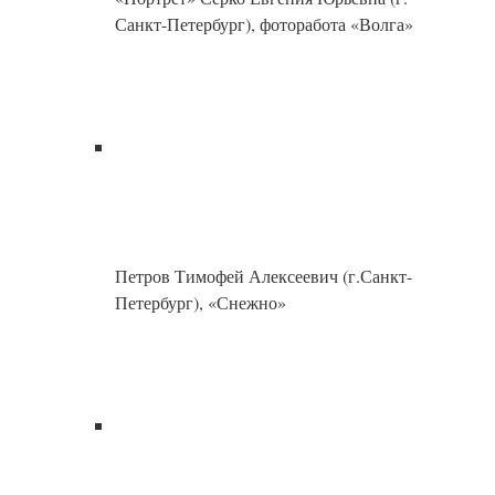
Голубев Евгений Владимирович
(г.Переславль-Залесский, Ярославская
область), «Русский мотив»
Номинация «Портрет» 3-е место –
Свиридова Марина Анатольевна (г.
Брянск), фоторабота «Агния»