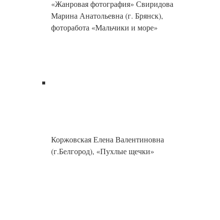
«Портрет» Кретов Александр Иванович
(г.Ступино, Московская обл.), фоторабота
«Взгляд»
Юрин Роман Дмитриевич (г.Белгород),
«Кудряшка»
Шокуров Сергей Иванович (г.Белгород),
Из серии «Пейзажи лета» «Солнечное
поле»