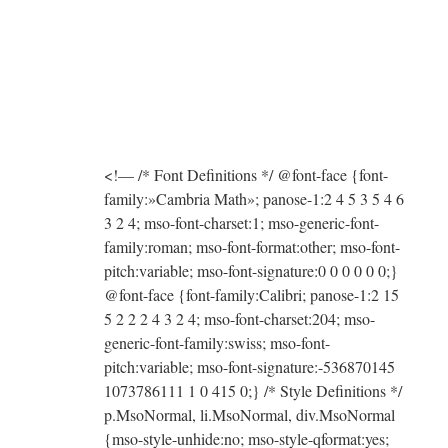
<!— /* Font Definitions */ @font-face {font-
family:»Cambria Math»; panose-1:2 4 5 3 5 4 6
3 2 4; mso-font-charset:1; mso-generic-font-
family:roman; mso-font-format:other; mso-font-
pitch:variable; mso-font-signature:0 0 0 0 0 0;}
@font-face {font-family:Calibri; panose-1:2 15
5 2 2 2 4 3 2 4; mso-font-charset:204; mso-
generic-font-family:swiss; mso-font-
pitch:variable; mso-font-signature:-536870145
1073786111 1 0 415 0;} /* Style Definitions */
p.MsoNormal, li.MsoNormal, div.MsoNormal
{mso-style-unhide:no; mso-style-qformat:yes;