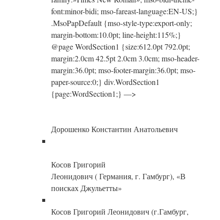
font:minor-bidi; mso-fareast-language:EN-US;}
.MsoPapDefault {mso-style-type:export-only;
margin-bottom:10.0pt; line-height:115%;}
@page WordSection1 {size:612.0pt 792.0pt;
margin:2.0cm 42.5pt 2.0cm 3.0cm; mso-header-
margin:36.0pt; mso-footer-margin:36.0pt; mso-
paper-source:0;} div.WordSection1
{page:WordSection1;} —>
Дорошенко Константин Анатольевич
Косов Григорий
Леонидович ( Германия, г. Гамбург), «В
поисках Джульетты»
Косов Григорий Леонидович (г.Гамбург,