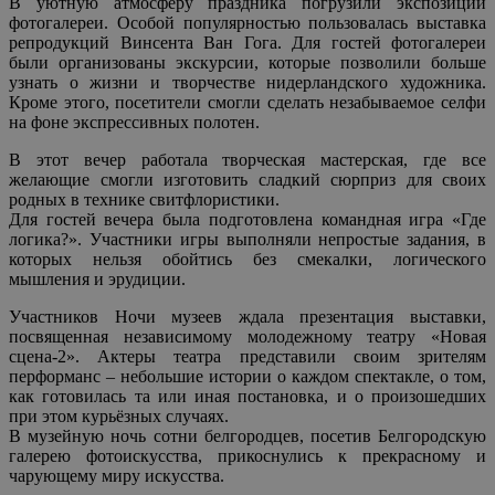
В уютную атмосферу праздника погрузили экспозиции
фотогалереи. Особой популярностью пользовалась выставка
репродукций Винсента Ван Гога. Для гостей фотогалереи
были организованы экскурсии, которые позволили больше
узнать о жизни и творчестве нидерландского художника.
Кроме этого, посетители смогли сделать незабываемое селфи
на фоне экспрессивных полотен.
В этот вечер работала творческая мастерская, где все
желающие смогли изготовить сладкий сюрприз для своих
родных в технике свитфлористики.
Для гостей вечера была подготовлена командная игра «Где
логика?». Участники игры выполняли непростые задания, в
которых нельзя обойтись без смекалки, логического
мышления и эрудиции.
Участников Ночи музеев ждала презентация выставки,
посвященная независимому молодежному театру «Новая
сцена-2». Актеры театра представили своим зрителям
перформанс – небольшие истории о каждом спектакле, о том,
как готовилась та или иная постановка, и о произошедших
при этом курьёзных случаях.
В музейную ночь сотни белгородцев, посетив Белгородскую
галерею фотоискусства, прикоснулись к прекрасному и
чарующему миру искусства.