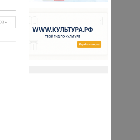
ОЗ»
→