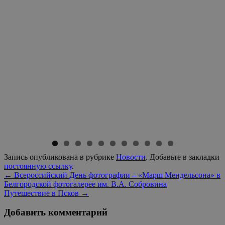
Запись опубликована в рубрике
Новости
. Добавьте в закладки
постоянную ссылку
.
←
Всероссийский День фотографии – «Марш Мендельсона» в
Белгородской фотогалерее им. В.А. Собровина
Путешествие в Псков
→
Добавить комментарий