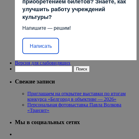
приобретением билетов? Знаете, как
улучшить работу учреждений
культуры?
Напишите — решим!
Написать
Версия для слабовидящих
Найти:
Свежие записи
Приглашаем на открытие выставки по итогам
конкурса «Белгород в объективе — 2026»
Персональная фотовыставка Павла Волкова
«Транзит»
Мы в социальных сетях