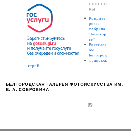
СПОНСО
РЫ
Кондите
рская
фабрика
"Белогор
ье"
Ростелек
ом
Белгород
Трансюж
строй
БЕЛГОРОДСКАЯ ГАЛЕРЕЯ ФОТОИСКУССТВА ИМ.
В. А. СОБРОВИНА