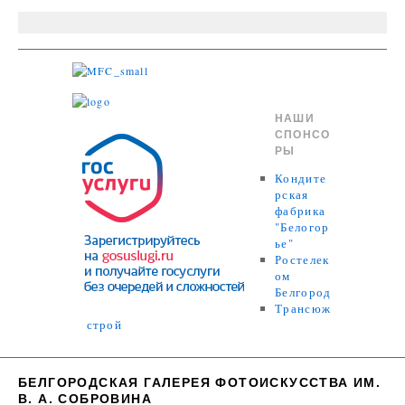
НАШИ
СПОНСО
РЫ
Кондите
рская
фабрика
"Белогор
ье"
Ростелек
ом
Белгород
Трансюж
строй
БЕЛГОРОДСКАЯ ГАЛЕРЕЯ ФОТОИСКУССТВА ИМ.
В. А. СОБРОВИНА