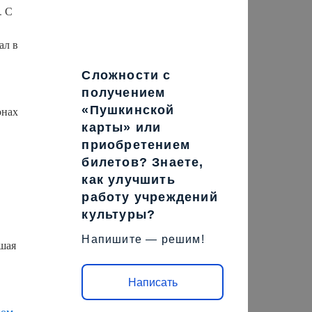
. С
ал в
Сложности с
получением
«Пушкинской
онах
карты» или
приобретением
билетов? Знаете,
как улучшить
работу учреждений
культуры?
Напишите — решим!
вшая
Написать
ном