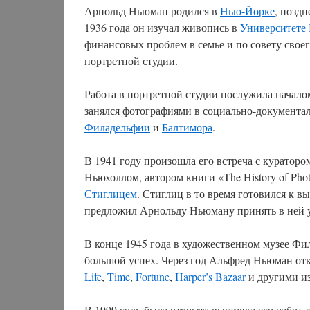
Арнольд Ньюман родился в
Нью-Йорке
, позд
1936 года он изучал живопись в
Университете
финансовых проблем в семье и по совету своег
портретной студии.
Работа в портретной студии послужила начал
занялся фотографиями в социально-документал
Филадельфии
и
Балтимора
.
В 1941 году произошла его встреча с куратор
Ньюхоллом, автором книги «The History of Pho
Стиглицем
. Стиглиц в то время готовился к 
предложил Арнольду Ньюману принять в ней уч
В конце 1945 года в художественном музее Ф
большой успех. Через год Альфред Ньюман от
Life
,
Time
,
Fortune
,
Harper’s Bazaar
и другими и
В 1999 году была открыта выставка его работ «A