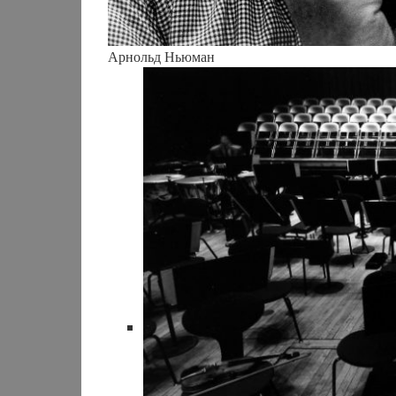
Арнольд Ньюман