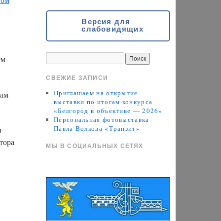
Версия для
слабовидящих
ем
СВЕЖИЕ ЗАПИСИ
Приглашаем на открытие
 им
выставки по итогам конкурса
«Белгород в объективе — 2026»
Персональная фотовыставка
Павла Волкова «Транзит»
и
тора
МЫ В СОЦИАЛЬНЫХ СЕТЯХ