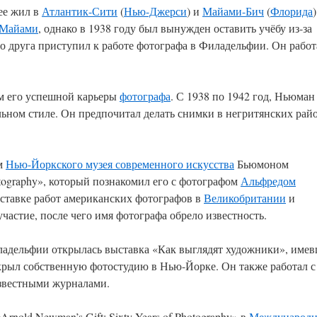
нее жил в
Атлантик-Сити
(
Нью-Джерси
) и
Майами-Бич
(
Флорида
)
 Майами
, однако в 1938 году был вынужден оставить учёбу из-за
о друга приступил к работе фотографа в Филадельфии. Он работ
ом его успешной карьеры
фотографа
. С 1938 по 1942 год, Ньюман
ьном стиле. Он предпочитал делать снимки в негритянских рай
ом
Нью-Йоркского музея современного искусства
Бьюмоном
tography», который познакомил его с фотографом
Альфредом
выставке работ американских фотографов в
Великобритании
и
астие, после чего имя фотографа обрело известность.
иладельфии открылась выставка «Как выглядят художники», име
крыл собственную фотостудию в Нью-Йорке. Он также работал с
звестными журналами.
rnold Newman’s Gift: Sixty Years of Photography» в
Международ