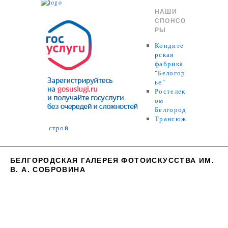
НАШИ
СПОНСО
РЫ
Кондите
рская
фабрика
"Белогор
ье"
Ростелек
ом
Белгород
Трансюж
строй
БЕЛГОРОДСКАЯ ГАЛЕРЕЯ ФОТОИСКУССТВА ИМ.
В. А. СОБРОВИНА